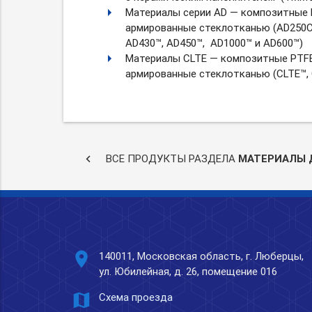
Материалы серии AD — композитные 
армированные стеклотканью (AD250C™
AD430™, AD450™, AD1000™ и AD600™)
Материалы CLTE — композитные PTFE
армированные стеклотканью (CLTE™,
keyboard_arrow_left
ВСЕ ПРОДУКТЫ РАЗДЕЛА
МАТЕРИАЛЫ 
place
140011, Московская область, г. Люберцы,
ул. Юбилейная, д. 26, помещение 016
map
Схема проезда