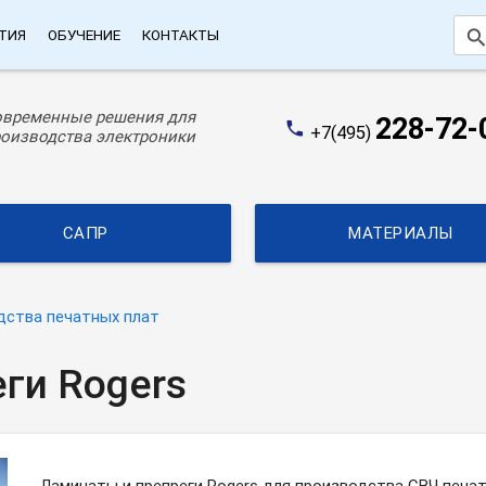
searc
ТИЯ
ОБУЧЕНИЕ
КОНТАКТЫ
овременные решения для
228-72-
phone
+7(495)
оизводства электроники
САПР
МАТЕРИАЛЫ
дства печатных плат
ги Rogers
Ламинаты и препреги Rogers для производства СВЧ печа