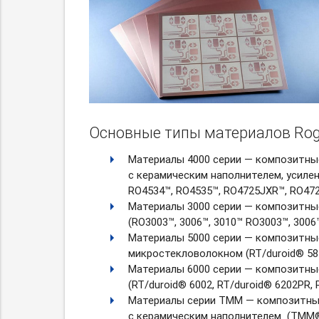
Основные типы материалов Roge
Материалы 4000 серии — композитны
с керамическим наполнителем, усиле
RO4534™, RO4535™, RO4725JXR™, RO47
Материалы 3000 серии — композитны
(RO3003™, 3006™, 3010™ RO3003™, 3006
Материалы 5000 серии — композитны
микростекловолокном (RT/duroid® 58
Материалы 6000 серии — композитны
(RT/duroid® 6002, RT/duroid® 6202PR,
Материалы серии ТММ — композитные
с керамическим наполнителем (TMM® 3,