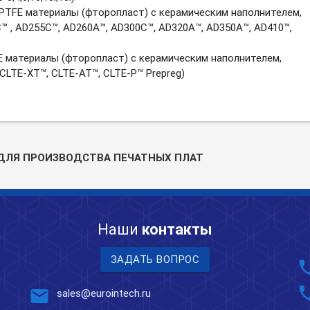
PTFE материалы (фторопласт) с керамическим наполнителем,
 , AD255C™, AD260A™, AD300C™, AD320A™, AD350A™, AD410™,
 материалы (фторопласт) с керамическим наполнителем,
CLTE-XT™,
CLTE-AT™,
CLTE-P™
Prepreg)
ДЛЯ ПРОИЗВОДСТВА ПЕЧАТНЫХ ПЛАТ
Наши
контакты
ЗАДАТЬ ВОПРОС
pho
pho
mail
sales@eurointech.ru