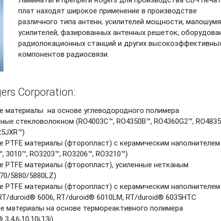
плат находят широкое применение в производстве
различного типа антенн, усилителей мощности, малошум
усилителей, фазированных антенных решеток, оборудова
радиолокационных станций и других высокоэффективны
компонентов радиосвязи.
rs Corporation:
е материалы на основе углеводородного полимера
нные стекловолокном (RO4003С™, RO4350В™, RO4360G2™, RO4835
25JXR™)
е PTFE материалы (фторопласт) с керамическим наполнителем
™, 3010™, RO3203™, RO3206™, RO3210™)
е PTFE материалы (фторопласт), усиленные нетканым
70/5880/5880LZ)
е PTFE материалы (фторопласт) с керамическим наполнителем
 RT/duroid® 6006, RT/duroid® 6010LM, RT/duroid® 6035HTC
 материалы на основе термореактивного полимера
4,6,10,10i,13i)