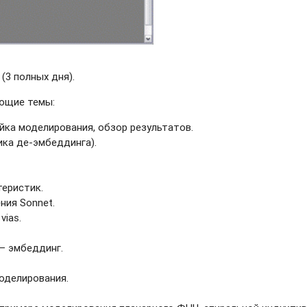
(3 полных дня).
ующие темы:
йка моделирования, обзор результатов.
ика де-эмбеддинга).
еристик.
ния Sonnet.
ias.
– эмбеддинг.
оделирования.