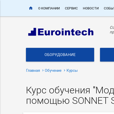
home
О КОМПАНИИ
СЕРВИС
НОВОСТИ
СОБЫ
С
пр
ОБОРУДОВАНИЕ
Главная
Обучение
Курсы
Курс обучения "Мо
помощью SONNET S