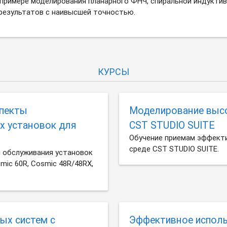
примере моделирования планарного ФНЧ, спиральной индуктивн
результатов с наивысшей точностью.
КУРСЫ
спекты
Моделирование выс
х установок для
CST STUDIO SUITE
Обучение приемам эффекти
среде CST STUDIO SUITE.
и обслуживания установок
mic 60R, Cosmic 48R/48RX,
ых систем с
Эффективное исполь