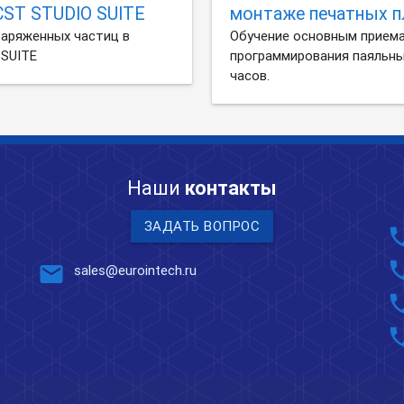
CST STUDIO SUITE
монтаже печатных п
заряженных частиц в
Обучение основным приема
 SUITE
программирования паяльны
часов.
Наши
контакты
ЗАДАТЬ ВОПРОС
pho
pho
mail
sales@eurointech.ru
pho
pho