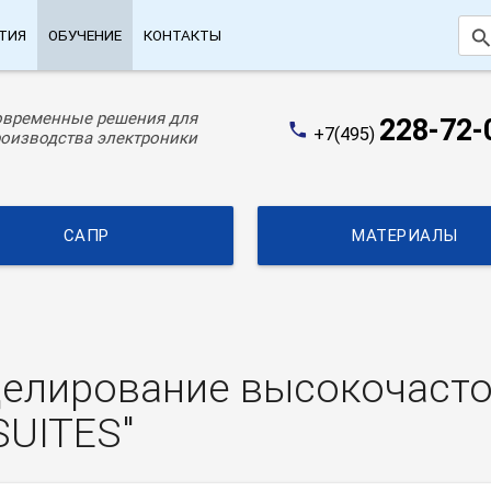
searc
ТИЯ
ОБУЧЕНИЕ
КОНТАКТЫ
овременные решения для
228-72-
phone
+7(495)
оизводства электроники
САПР
МАТЕРИАЛЫ
делирование высокочасто
UITES"