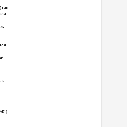
(тип
язи
я,
тся
ой
ок
МС).