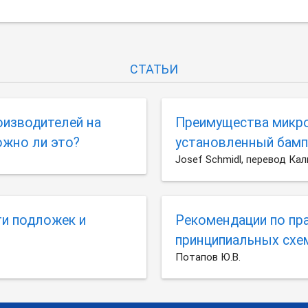
СТАТЬИ
изводителей на
Преимущества микро
ожно ли это?
установленный бам
Josef Schmidl, перевод Кали
и подложек и
Рекомендации по пра
принципиальных схем
Потапов Ю.В.