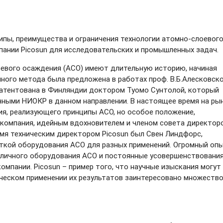
ипы, преимущества и ограничения технологии
атомно-слоевог
пании Picosun для исследовательских и промышленных задач.
оевого осаждения (АСО) имеют длительную историю, начиная
нного метода была предложена в работах проф. В.Б.Алесковск
апатентована в Финляндии доктором Туомо Сунтолой, который
чными НИОКР в данном направлении. В настоящее время на ры
я, реализующего принципы АСО, но особое положение,
– компания, идейным вдохновителем и членом совета директор
емя техническим директором Picosun был Свен Линдфорс,
откой оборудования АСО для разных применений. Огромный оп
азличного оборудования АСО и постоянные усовершенствовани
мпании. Picosun – пример того, что научные изыскания могут
тическом применении их результатов заинтересовано множеств