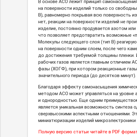
В основе АСО лежит принцип самонасыщения
на поверхности изделий только со свободны
B), равномерно покрывая всю поверхность и
нет, реакции на поверхности изделий не про
изделие, постоянно продувается азотом или
что позволяет предотвратить возможные «па
Молекулы следующего слоя (тип B) реагирую
на поверхности одним слоем, после чего кам
до достижения требуемой толщины пленки. 
рабочих газов является главным отличием А
фазы (ХОГФ), при котором реакционные газы
значительного периода (до десятков минут).
Благодаря эффекту самонасыщения химическ
методом АСО может управляться на уровне
и однородностью. Еще одним преимуществом
является уникальная возможность синтеза о
сверхвысокими аспектными отношениями. Эти
миниатюризации изделий микроэлектроники 
Полную версию статьи читайте в PDF формат