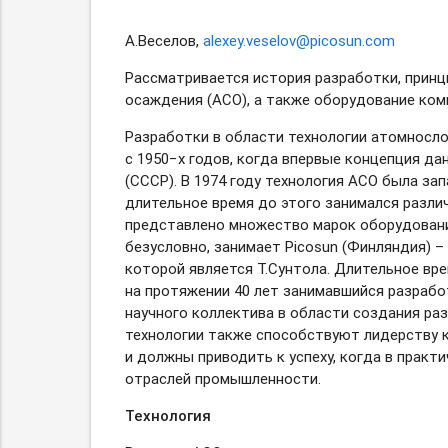
А.Веселов,
alexey.veselov@picosun.com
Рассматривается история разработки, принц
осаждения (АСО), а также оборудование ком
Разработки в области технологии атомносл
с 1950−х годов, когда впервые концепция да
(СССР). В 1974 году технология АСО была з
длительное время до этого занимался разли
представлено множество марок оборудовани
безусловно, занимает Picosun (Финляндия) 
которой является Т.Сунтола. Длительное вр
на протяжении 40 лет занимавшийся разраб
научного коллектива в области создания р
технологии также способствуют лидерству ко
и должны приводить к успеху, когда в прак
отраслей промышленности.
Технология