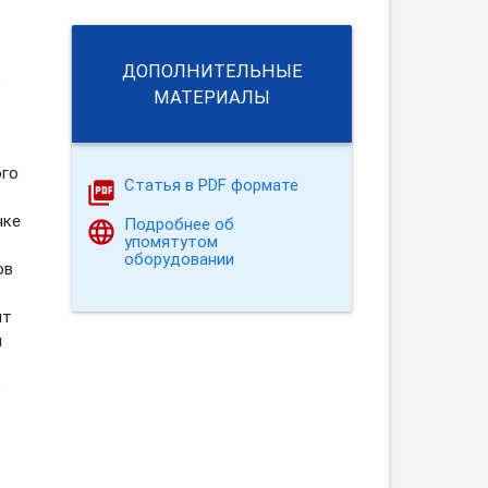
ДОПОЛНИТЕЛЬНЫЕ
о
МАТЕРИАЛЫ
ого
Статья в PDF формате
нке
Подробнее об
упомятутом
оборудовании
ов
ыт
я
о