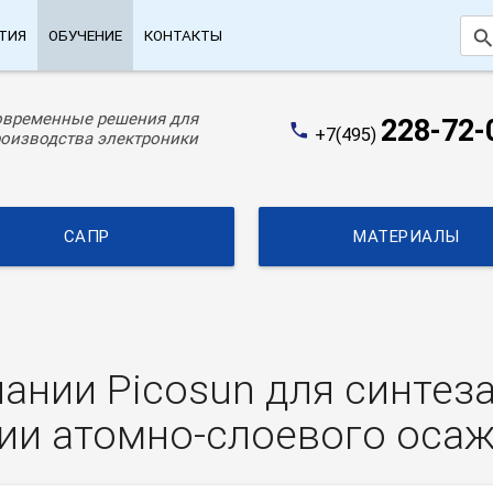
searc
ТИЯ
ОБУЧЕНИЕ
КОНТАКТЫ
овременные решения для
228-72-
phone
+7(495)
оизводства электроники
САПР
МАТЕРИАЛЫ
ании Picosun для синтеза
гии атомно-слоевого оса