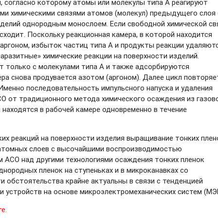
, согласно которому атомы или молекулы типа A реагируют
ми химическими связями атомов (молекул) предыдущего слоя 
зделий однородным монослоем. Если свободной химической св
исходит. Поскольку реакционная камера, в которой находится
 аргоном, избыток частиц типа A и продукты реакции удаляютс
разитные» химические реакции на поверхности изделий.
т только с молекулами типа A и также адсорбируются
ера снова продувается азотом (аргоном). Далее цикл повторяе
Именно последовательность импульсного напуска и удаления
СО от традиционного метода химического осаждения из газов
 находятся в рабочей камере одновременно в течение
их реакций на поверхности изделия выращивание тонких плен
 атомных слоев с высочайшими воспроизводимостью
 АСО над другими технологиями осаждения тонких пленок
днородных пленок на ступеньках и в микроканавках со
 обстоятельства крайне актуальны в связи с тенденцией
и устройств на основе микроэлектромеханических систем (МЭ
е.