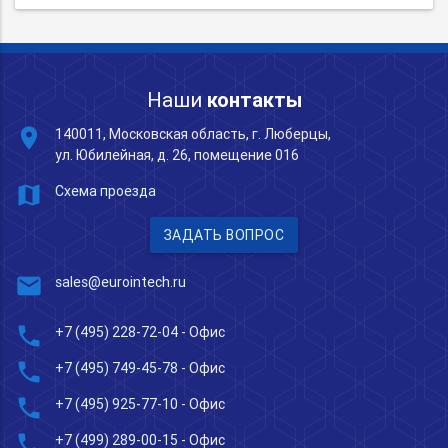
Наши
контакты
place
140011, Московская область, г. Люберцы,
ул. Юбилейная, д. 26, помещение 016
map
Схема проезда
ЗАДАТЬ ВОПРОС
mail
sales@eurointech.ru
phone
+7 (495) 228-72-04
- Офис
phone
+7 (495) 749-45-78
- Офис
phone
+7 (495) 925-77-10
- Офис
phone
+7 (499) 289-00-15
- Офис