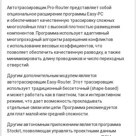
Автотрассировщик
Pro-Router
представляет собой
опциональное расширение программы
Easy-PC
и обеспечивает качественную трассировку сложных
многослойных плат с высокой плотностью размещения
компонентов. Программа использует адаптивный
многопроходный алгоритм разрешения конфликтов
с использование весовых коэффициентов, что
позволяет обеспечить качественную разводку, а также
минимизировать длину проводников и число переходных
отверстий.
Другим дополнительным модулем является
автотрассировщик
Easy-Router.
Этот трассировщик
использует традиционный бессеточный
(shape-based)
и может работать как в пакетном, так и интерактивном
режиме, что дает возможность прокладывать
отдельные связи или цепи. Программа рекомендуется
для плат малой или средней сложности.
Другим автономным приложением является программа
Stockit, позволяющая управлять проектными данным