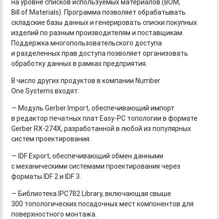
на уровне списков используемых материалов (BOM,
Bill of Materials). Программа позволяет обрабатывать
складские базы данных и генерировать списки покупных
изделий по разным производителям и поставщикам.
Поддержка многопользовательского доступа
и разделенных прав доступа позволяет организовать
обработку данных в рамках предприятия.
В число других продуктов в компании Number
One Systems входят:
— Модуль Gerber Import, обеспечивающий импорт
в редактор печатных плат
Easy-PC
топологии в формате
Gerber
RX-274X,
разработанной в любой из популярных
систем проектирования.
— IDF Export, обеспечивающий обмен данными
с механическими системами проектирования через
форматы IDF 2 и IDF 3.
— Библиотека IPC782 Library, включающая свыше
300 топологических посадочных мест компонентов для
поверхностного монтажа.