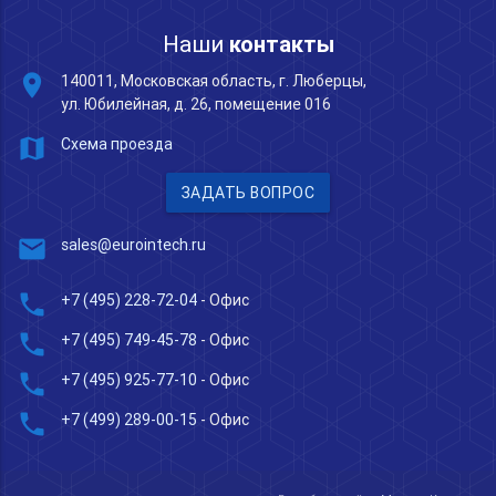
Наши
контакты
place
140011, Московская область, г. Люберцы,
ул. Юбилейная, д. 26, помещение 016
map
Схема проезда
ЗАДАТЬ ВОПРОС
mail
sales@eurointech.ru
phone
+7 (495) 228-72-04
- Офис
phone
+7 (495) 749-45-78
- Офис
phone
+7 (495) 925-77-10
- Офис
phone
+7 (499) 289-00-15
- Офис