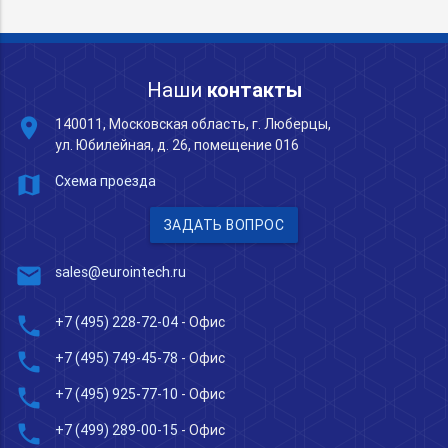
Наши
контакты
place
140011, Московская область, г. Люберцы,
ул. Юбилейная, д. 26, помещение 016
map
Схема проезда
ЗАДАТЬ ВОПРОС
mail
sales@eurointech.ru
phone
+7 (495) 228-72-04
- Офис
phone
+7 (495) 749-45-78
- Офис
phone
+7 (495) 925-77-10
- Офис
phone
+7 (499) 289-00-15
- Офис