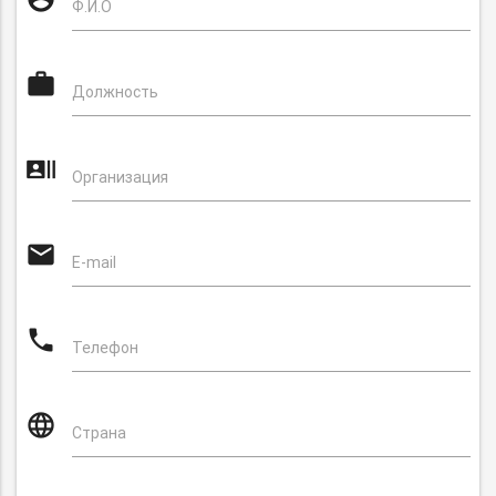
-
Ф.И.О
не
удалять!
work
Должность
recent_actors
Организация
email
E-mail
phone
Телефон
language
Страна